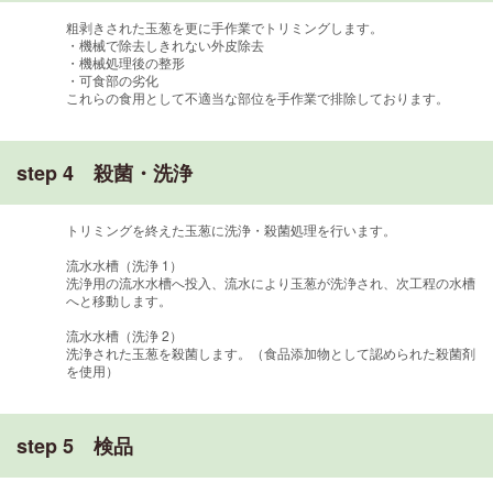
粗剥きされた玉葱を更に手作業でトリミングします。
・機械で除去しきれない外皮除去
・機械処理後の整形
・可食部の劣化
これらの食用として不適当な部位を手作業で排除しております。
step 4 殺菌・洗浄
トリミングを終えた玉葱に洗浄・殺菌処理を行います。
流水水槽（洗浄 1）
洗浄用の流水水槽へ投入、流水により玉葱が洗浄され、次工程の水槽
へと移動します。
流水水槽（洗浄 2）
洗浄された玉葱を殺菌します。（食品添加物として認められた殺菌剤
を使用）
step 5 検品