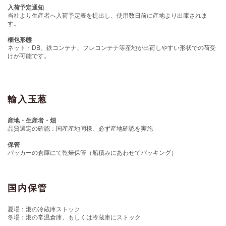
入荷予定通知
当社より生産者へ入荷予定表を提出し、使用数日前に産地より出庫されま
す。
梱包形態
ネット・DB、鉄コンテナ、フレコンテナ等産地が出荷しやすい形状での荷受
けが可能です。
輸入玉葱
産地・生産者・畑
品質選定の確認：国産産地同様、必ず産地確認を実施
保管
パッカーの倉庫にて乾燥保管（船積みにあわせてパッキング）
国内保管
夏場：港の冷蔵庫ストック
冬場：港の常温倉庫、もしくは冷蔵庫にストック