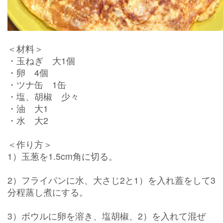
＜材料＞
・
玉ねぎ 大1個
・卵 4個
・ツナ缶 1缶
・塩、胡椒 少々
・油 大1
・水 大2
＜作り方＞
1）玉葱を1.5cm角に切る。
2）フライパンに水、大さじ2と1）を入れ蓋をして3
分程蒸し煮にする。
3）ボウルに卵を溶き、塩胡椒、2）を入れて混ぜ