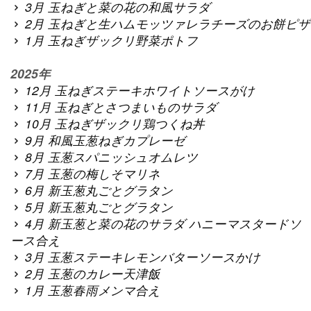
3月 玉ねぎと菜の花の和風サラダ
2月 玉ねぎと生ハムモッツァレラチーズのお餅ピザ
1月 玉ねぎザックリ野菜ポトフ
2025年
12月 玉ねぎステーキホワイトソースがけ
11月 玉ねぎとさつまいものサラダ
10月 玉ねぎザックリ鶏つくね丼
9月 和風玉葱ねぎカプレーゼ
8月 玉葱スパニッシュオムレツ
7月 玉葱の梅しそマリネ
6月 新玉葱丸ごとグラタン
5月 新玉葱丸ごとグラタン
4月 新玉葱と菜の花のサラダ ハニーマスタードソ
ース合え
3月 玉葱ステーキレモンバターソースかけ
2月 玉葱のカレー天津飯
1月 玉葱春雨メンマ合え