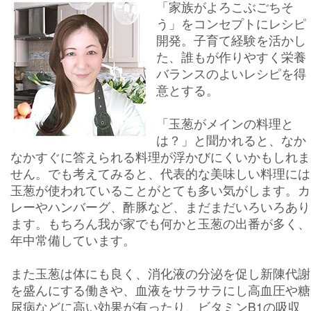
「家族がよろこぶごちそ
う」をコンセプトにレシピ
開発。子育て経験を活かし
た、誰もが作りやすく栄養
バランスのよいレシピを得
意とする。
「玉葱がメインの料理と
は？」と聞かれると、なか
なかすぐに答えられる料理が浮かびにくいかもしれま
せん。でも考えてみると、代表的な美味しい料理には
玉葱が使われていることがとても多い気がします。カ
レーやハンバーグ、酢豚など、まだまだいろいろあり
ます。もちろん我が家でも何かと玉葱の出番が多く、
年中常備しています。
また玉葱は体にも良く、消化液の分泌を促し新陳代謝
を盛んにする働きや、血液をサラサラにし高血圧や糖
尿病などに高い効果が有ったり、ビタミンB1の吸収