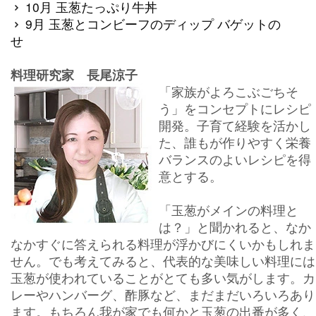
10月 玉葱たっぷり牛丼
9月 玉葱とコンビーフのディップ バゲットの
せ
料理研究家 長尾涼子
「家族がよろこぶごちそ
う」をコンセプトにレシピ
開発。子育て経験を活かし
た、誰もが作りやすく栄養
バランスのよいレシピを得
意とする。
「玉葱がメインの料理と
は？」と聞かれると、なか
なかすぐに答えられる料理が浮かびにくいかもしれま
せん。でも考えてみると、代表的な美味しい料理には
玉葱が使われていることがとても多い気がします。カ
レーやハンバーグ、酢豚など、まだまだいろいろあり
ます。もちろん我が家でも何かと玉葱の出番が多く、