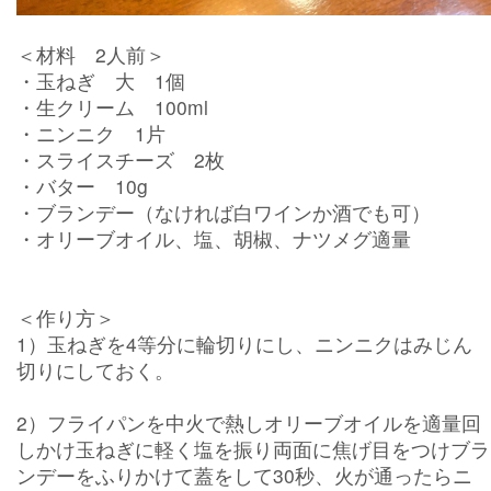
＜材料 2人前＞
・玉ねぎ 大 1個
・生クリーム 100ml
・ニンニク 1片
・スライスチーズ 2枚
・バター 10g
・ブランデー（なければ白ワインか酒でも可）
・オリーブオイル、塩、胡椒、ナツメグ適量
＜作り方＞
1）玉ねぎを4等分に輪切りにし、ニンニクはみじん
切りにしておく。
2）フライパンを中火で熱しオリーブオイルを適量回
しかけ玉ねぎに軽く塩を振り両面に焦げ目をつけブラ
ンデーをふりかけて蓋をして30秒、火が通ったらニ